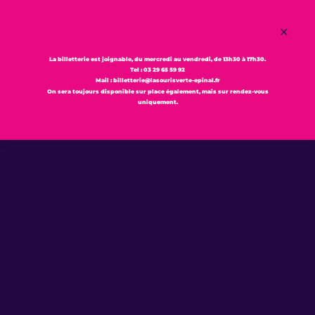
La billetterie est joignable,
du mercredi au vendredi,
de 13h30 à 17h30.
Tel : 03 29 65 59 92
Mail : billetterie@lasourisverte-epinal.fr
On sera toujours disponible sur place également, mais sur rendez-vous
MENU
uniquement.