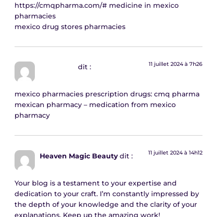
https://cmqpharma.com/#
medicine in mexico
pharmacies
mexico drug stores pharmacies
11 juillet 2024 à 7h26
HenryVew
dit :
mexico pharmacies prescription drugs:
cmq pharma
mexican pharmacy
– medication from mexico
pharmacy
11 juillet 2024 à 14h12
Heaven Magic Beauty
dit :
Your blog is a testament to your expertise and
dedication to your craft. I’m constantly impressed by
the depth of your knowledge and the clarity of your
explanations. Keep up the amazing work!