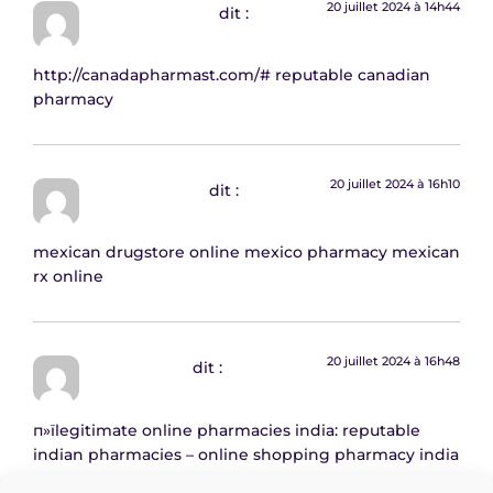
20 juillet 2024 à 14h44
EdwardAMBUP
dit :
http://canadapharmast.com/#
reputable canadian
pharmacy
20 juillet 2024 à 16h10
Charlesasymn
dit :
mexican drugstore online
mexico pharmacy
mexican
rx online
20 juillet 2024 à 16h48
DavidEdiLm
dit :
п»їlegitimate online pharmacies india:
reputable
indian pharmacies
– online shopping pharmacy india