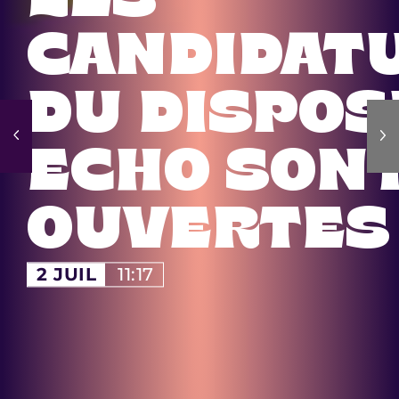
LES
CANDIDAT
DU DISPOS
ECHO SON
OUVERTES 
2 JUIL
11:17