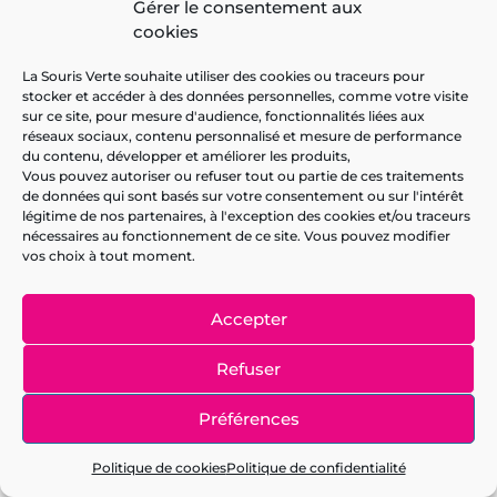
Gérer le consentement aux
cookies
20 juillet 2024 à 19h27
MichaelVoisa
dit :
La Souris Verte souhaite utiliser des cookies ou traceurs pour
stocker et accéder à des données personnelles, comme votre visite
mexican rx online:
mexico drug stores pharmacies
–
sur ce site, pour mesure d'audience, fonctionnalités liées aux
réseaux sociaux, contenu personnalisé et mesure de performance
mexican pharmacy
du contenu, développer et améliorer les produits,
Vous pouvez autoriser ou refuser tout ou partie de ces traitements
de données qui sont basés sur votre consentement ou sur l'intérêt
légitime de nos partenaires, à l'exception des cookies et/ou traceurs
21 juillet 2024 à 1h58
EdwardAMBUP
dit :
nécessaires au fonctionnement de ce site. Vous pouvez modifier
vos choix à tout moment.
https://indiapharmast.com/#
online shopping
Accepter
pharmacy india
Refuser
21 juillet 2024 à 3h37
DavidEdiLm
dit :
Préférences
Politique de cookies
Politique de confidentialité
mail order pharmacy india:
india online pharmacy
–